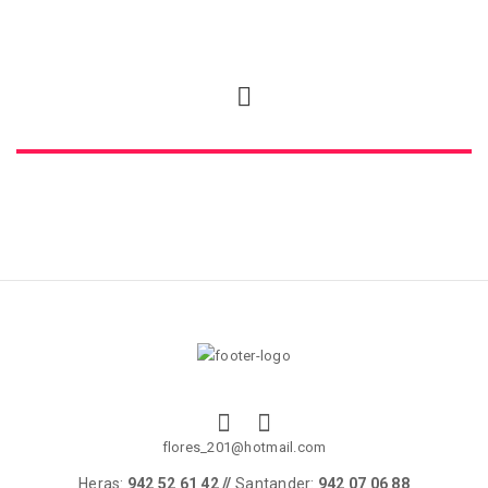
flores_201@hotmail.com
Heras:
942 52 61 42 //
Santander:
942 07 06 88