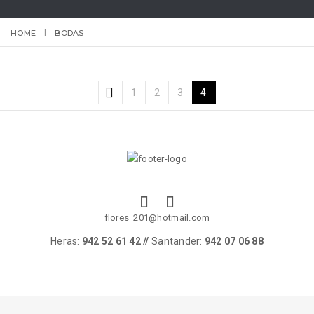
HOME
BODAS
1
2
3
4
flores_201@hotmail.com
Heras:
942 52 61 42 //
Santander:
942 07 06 88